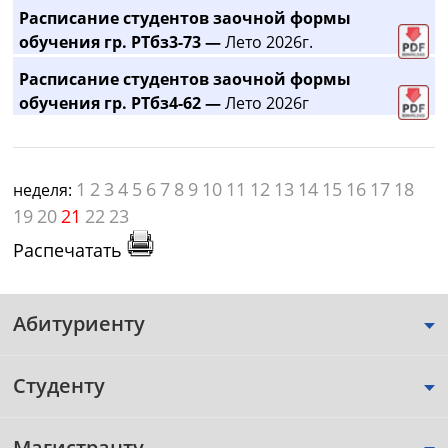
Расписание студентов заочной формы
обучения гр. РТбз3-73 —
Лето 2026г.
Расписание студентов заочной формы
обучения гр. РТбз4-62 —
Лето 2026г
1
2
3
4
5
6
7
8
9
10
11
12
13
14
15
16
17
18
неделя:
19
20
21
22
23
Распечатать
Абитуриенту
Студенту
Магистранту