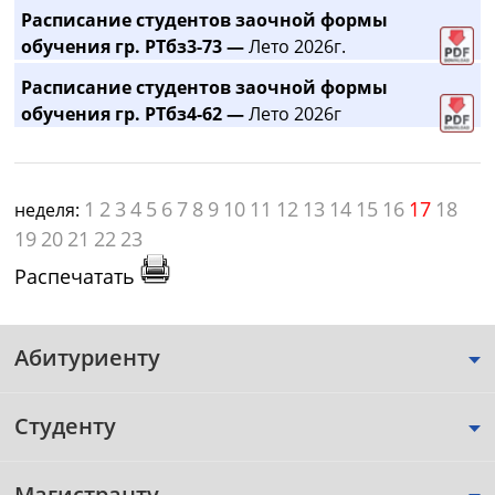
Расписание студентов заочной формы
обучения гр. РТбз3-73 —
Лето 2026г.
Расписание студентов заочной формы
обучения гр. РТбз4-62 —
Лето 2026г
1
2
3
4
5
6
7
8
9
10
11
12
13
14
15
16
17
18
неделя:
19
20
21
22
23
Распечатать
Абитуриенту
Студенту
Магистранту