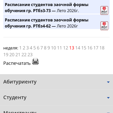
Расписание студентов заочной формы
обучения гр. РТбз3-73 —
Лето 2026г.
Расписание студентов заочной формы
обучения гр. РТбз4-62 —
Лето 2026г
1
2
3
4
5
6
7
8
9
10
11
12
13
14
15
16
17
18
неделя:
19
20
21
22
23
Распечатать
Абитуриенту
Студенту
Магистранту