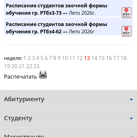
Расписание студентов заочной формы
обучения гр. РТбз3-73 —
Лето 2026г.
Расписание студентов заочной формы
обучения гр. РТбз4-62 —
Лето 2026г
1
2
3
4
5
6
7
8
9
10
11
12
13
14
15
16
17
18
неделя:
19
20
21
22
23
Распечатать
Абитуриенту
Студенту
Магистранту