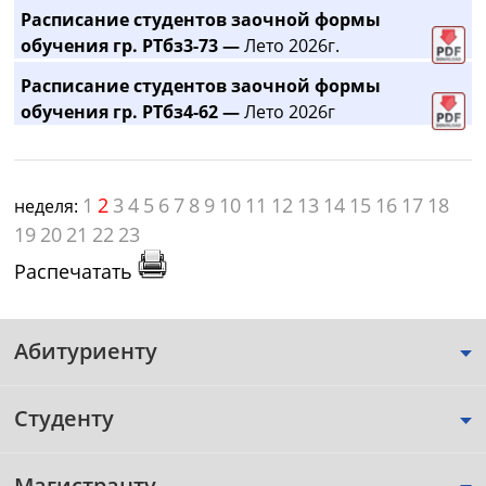
Расписание студентов заочной формы
обучения гр. РТбз3-73 —
Лето 2026г.
Расписание студентов заочной формы
обучения гр. РТбз4-62 —
Лето 2026г
1
2
3
4
5
6
7
8
9
10
11
12
13
14
15
16
17
18
неделя:
19
20
21
22
23
Распечатать
Абитуриенту
Студенту
Магистранту