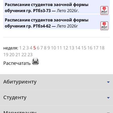
Расписание студентов заочной формы
обучения гр. РТбз3-73 —
Лето 2026г.
Расписание студентов заочной формы
обучения гр. РТбз4-62 —
Лето 2026г
1
2
3
4
5
6
7
8
9
10
11
12
13
14
15
16
17
18
неделя:
19
20
21
22
23
Распечатать
Абитуриенту
Студенту
Магистранту