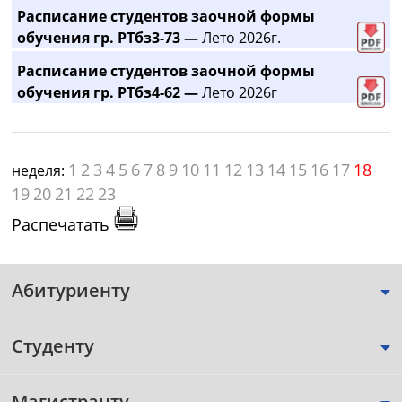
Расписание студентов заочной формы
обучения гр. РТбз3-73 —
Лето 2026г.
Расписание студентов заочной формы
обучения гр. РТбз4-62 —
Лето 2026г
1
2
3
4
5
6
7
8
9
10
11
12
13
14
15
16
17
18
неделя:
19
20
21
22
23
Распечатать
Абитуриенту
Студенту
Магистранту