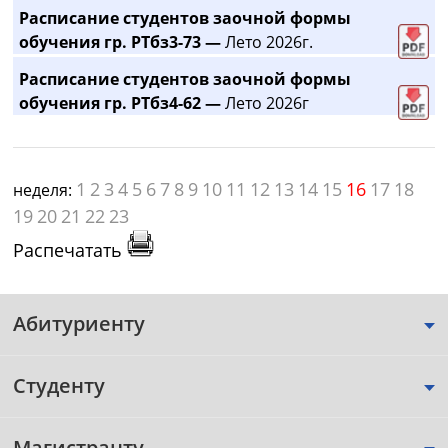
Расписание студентов заочной формы
обучения гр. РТбз3-73 —
Лето 2026г.
Расписание студентов заочной формы
обучения гр. РТбз4-62 —
Лето 2026г
1
2
3
4
5
6
7
8
9
10
11
12
13
14
15
16
17
18
неделя:
19
20
21
22
23
Распечатать
Абитуриенту
Студенту
Магистранту