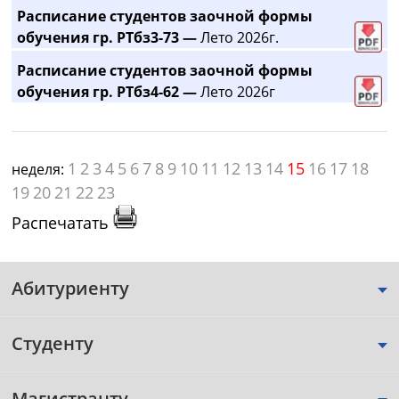
Расписание студентов заочной формы
обучения гр. РТбз3-73 —
Лето 2026г.
Расписание студентов заочной формы
обучения гр. РТбз4-62 —
Лето 2026г
1
2
3
4
5
6
7
8
9
10
11
12
13
14
15
16
17
18
неделя:
19
20
21
22
23
Распечатать
Абитуриенту
Студенту
Магистранту