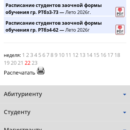
Расписание студентов заочной формы
обучения гр. РТбз3-73 —
Лето 2026г.
Расписание студентов заочной формы
обучения гр. РТбз4-62 —
Лето 2026г
1
2
3
4
5
6
7
8
9
10
11
12
13
14
15
16
17
18
неделя:
19
20
21
22
23
Распечатать
Абитуриенту
Студенту
Магистранту