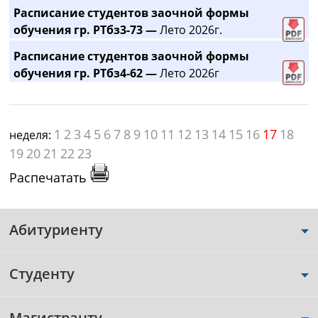
Расписание студентов заочной формы
обучения гр. РТбз3-73 —
Лето 2026г.
Расписание студентов заочной формы
обучения гр. РТбз4-62 —
Лето 2026г
1
2
3
4
5
6
7
8
9
10
11
12
13
14
15
16
17
18
неделя:
19
20
21
22
23
Распечатать
Абитуриенту
Студенту
Магистранту