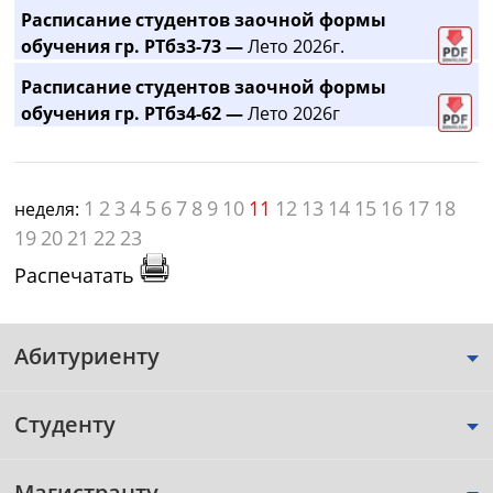
Расписание студентов заочной формы
обучения гр. РТбз3-73 —
Лето 2026г.
Расписание студентов заочной формы
обучения гр. РТбз4-62 —
Лето 2026г
1
2
3
4
5
6
7
8
9
10
11
12
13
14
15
16
17
18
неделя:
19
20
21
22
23
Распечатать
Абитуриенту
Студенту
Магистранту