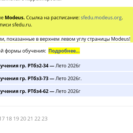
ме
Modeus.
Ссылка на расписание:
sfedu.modeus.org
.
иси sfedu.ru.
и, показанные в верхнем левом углу страницы Modeus!
й формы обучения:
Подробнее…
учения гр. РТбз2-34 —
Лето 2026г
учения гр. РТбз3-73 —
Лето 2026г.
учения гр. РТбз4-62 —
Лето 2026г
17
18
19
20
21
22
23