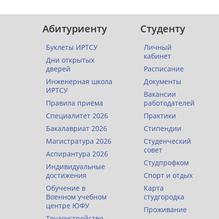
Абитуриенту
Студенту
Буклеты ИРТСУ
Личный
кабинет
Дни открытых
дверей
Расписание
Инженерная школа
Документы
ИРТСУ
Вакансии
Правила приёма
работодателей
Специалитет 2026
Практики
Бакалавриат 2026
Стипендии
Магистратура 2026
Студенческий
совет
Аспирантура 2026
Студпрофком
Индивидуальные
достижения
Спорт и отдых
Обучение в
Карта
Военном учебном
студгородка
центре ЮФУ
Проживание
Трудоустройство