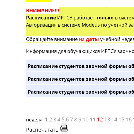
ВНИМАНИЕ!!!
Расписание
ИРТСУ работает
только
в систе
Авторизация в системе Modeus по учетной зап
Обращайте внимание
на
даты
учебной недел
Информация для обучающихся ИРТСУ заочно
Расписание студентов заочной формы об
Расписание студентов заочной формы об
Расписание студентов заочной формы об
1
2
3
4
5
6
7
8
9
10
11
12
13
14
15
16
неделя:
Распечатать