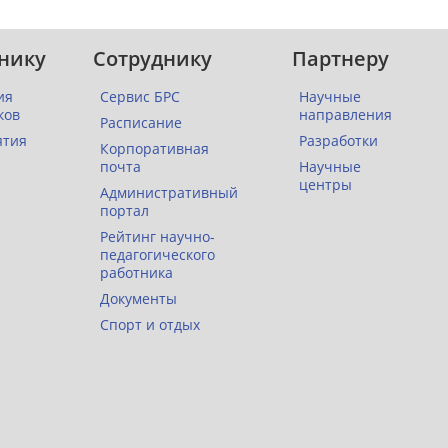
нику
Сотруднику
Партнеру
ия
Сервис БРС
Научные
ков
направления
Расписание
ятия
Разработки
Корпоративная
почта
Научные
центры
Административный
портал
Рейтинг научно-
педагогического
работника
Документы
Спорт и отдых