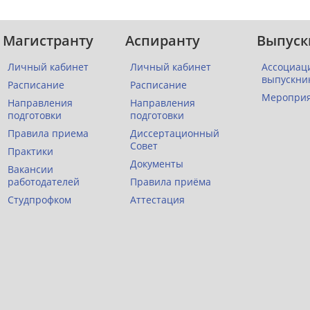
Магистранту
Аспиранту
Выпуск
Личный кабинет
Личный кабинет
Ассоциац
выпускни
Расписание
Расписание
Меропри
Направления
Направления
подготовки
подготовки
Правила приема
Диссертационный
Совет
Практики
Документы
Вакансии
работодателей
Правила приёма
Студпрофком
Аттестация