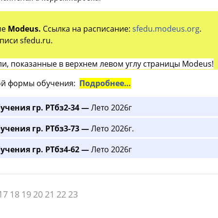
ме
Modeus.
Ссылка на расписание:
sfedu.modeus.org
.
иси sfedu.ru.
и, показанные в верхнем левом углу страницы Modeus!
й формы обучения:
Подробнее…
учения гр. РТбз2-34 —
Лето 2026г
учения гр. РТбз3-73 —
Лето 2026г.
учения гр. РТбз4-62 —
Лето 2026г
17
18
19
20
21
22
23