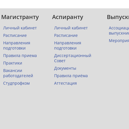
Магистранту
Аспиранту
Выпуск
Личный кабинет
Личный кабинет
Ассоциац
выпускни
Расписание
Расписание
Меропри
Направления
Направления
подготовки
подготовки
Правила приема
Диссертационный
Совет
Практики
Документы
Вакансии
работодателей
Правила приёма
Студпрофком
Аттестация