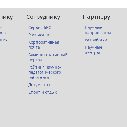
нику
Сотруднику
Партнеру
ия
Сервис БРС
Научные
ков
направления
Расписание
ятия
Разработки
Корпоративная
почта
Научные
центры
Административный
портал
Рейтинг научно-
педагогического
работника
Документы
Спорт и отдых