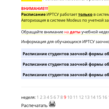
ВНИМАНИЕ!!!
Расписание
ИРТСУ работает
только
в систе
Авторизация в системе Modeus по учетной зап
Обращайте внимание
на
даты
учебной недел
Информация для обучающихся ИРТСУ заочно
Расписание студентов заочной формы об
Расписание студентов заочной формы об
Расписание студентов заочной формы об
1
2
3
4
5
6
7
8
9
10
11
12
13
14
15
16
неделя:
Распечатать