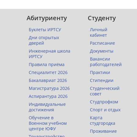
Абитуриенту
Студенту
Буклеты ИРТСУ
Личный
кабинет
Дни открытых
дверей
Расписание
Инженерная школа
Документы
ИРТСУ
Вакансии
Правила приёма
работодателей
Специалитет 2026
Практики
Бакалавриат 2026
Стипендии
Магистратура 2026
Студенческий
совет
Аспирантура 2026
Студпрофком
Индивидуальные
достижения
Спорт и отдых
Обучение в
Карта
Военном учебном
студгородка
центре ЮФУ
Проживание
Трудоустройство