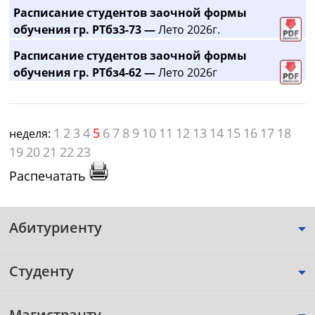
Расписание студентов заочной формы
обучения гр. РТбз3-73 —
Лето 2026г.
Расписание студентов заочной формы
обучения гр. РТбз4-62 —
Лето 2026г
1
2
3
4
5
6
7
8
9
10
11
12
13
14
15
16
17
18
неделя:
19
20
21
22
23
Распечатать
Абитуриенту
Студенту
Магистранту