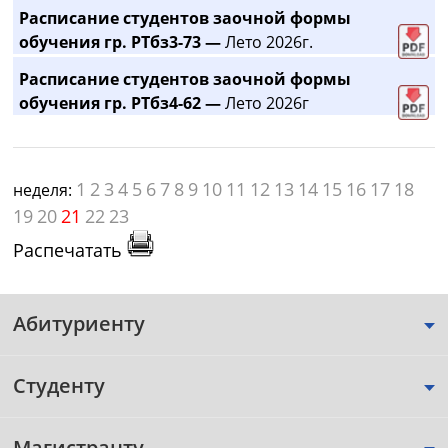
Расписание студентов заочной формы
обучения гр. РТбз3-73 —
Лето 2026г.
Расписание студентов заочной формы
обучения гр. РТбз4-62 —
Лето 2026г
1
2
3
4
5
6
7
8
9
10
11
12
13
14
15
16
17
18
неделя:
19
20
21
22
23
Распечатать
Абитуриенту
Студенту
Магистранту