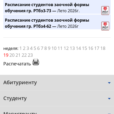
Расписание студентов заочной формы
обучения гр. РТбз3-73 —
Лето 2026г.
Расписание студентов заочной формы
обучения гр. РТбз4-62 —
Лето 2026г
1
2
3
4
5
6
7
8
9
10
11
12
13
14
15
16
17
18
неделя:
19
20
21
22
23
Распечатать
Абитуриенту
Студенту
Магистранту