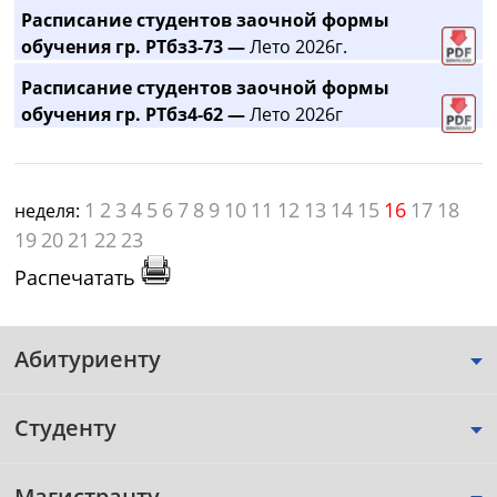
Расписание студентов заочной формы
обучения гр. РТбз3-73 —
Лето 2026г.
Расписание студентов заочной формы
обучения гр. РТбз4-62 —
Лето 2026г
1
2
3
4
5
6
7
8
9
10
11
12
13
14
15
16
17
18
неделя:
19
20
21
22
23
Распечатать
Абитуриенту
Студенту
Магистранту