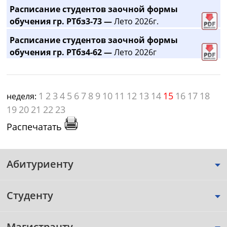
Расписание студентов заочной формы
обучения гр. РТбз3-73 —
Лето 2026г.
Расписание студентов заочной формы
обучения гр. РТбз4-62 —
Лето 2026г
1
2
3
4
5
6
7
8
9
10
11
12
13
14
15
16
17
18
неделя:
19
20
21
22
23
Распечатать
Абитуриенту
Студенту
Магистранту