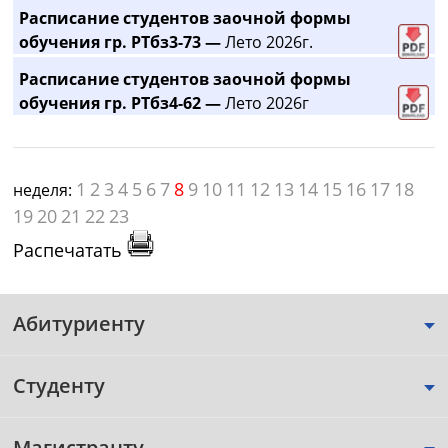
Расписание студентов заочной формы
обучения гр. РТбз3-73 —
Лето 2026г.
Расписание студентов заочной формы
обучения гр. РТбз4-62 —
Лето 2026г
1
2
3
4
5
6
7
8
9
10
11
12
13
14
15
16
17
18
неделя:
19
20
21
22
23
Распечатать
Абитуриенту
Студенту
Магистранту