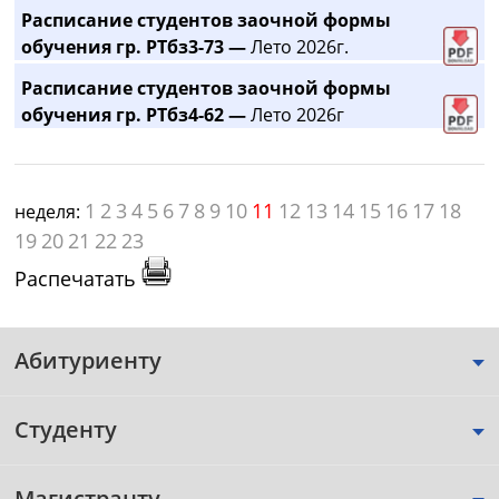
Расписание студентов заочной формы
обучения гр. РТбз3-73 —
Лето 2026г.
Расписание студентов заочной формы
обучения гр. РТбз4-62 —
Лето 2026г
1
2
3
4
5
6
7
8
9
10
11
12
13
14
15
16
17
18
неделя:
19
20
21
22
23
Распечатать
Абитуриенту
Студенту
Магистранту