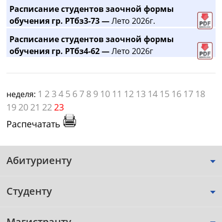
Расписание студентов заочной формы
обучения гр. РТбз3-73 —
Лето 2026г.
Расписание студентов заочной формы
обучения гр. РТбз4-62 —
Лето 2026г
1
2
3
4
5
6
7
8
9
10
11
12
13
14
15
16
17
18
неделя:
19
20
21
22
23
Распечатать
Абитуриенту
Студенту
Магистранту