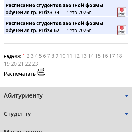
Расписание студентов заочной формы
обучения гр. РТбз3-73 —
Лето 2026г.
Расписание студентов заочной формы
обучения гр. РТбз4-62 —
Лето 2026г
1
2
3
4
5
6
7
8
9
10
11
12
13
14
15
16
17
18
неделя:
19
20
21
22
23
Распечатать
Абитуриенту
Студенту
Магистранту