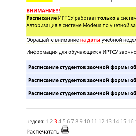
ВНИМАНИЕ!!!
Расписание
ИРТСУ работает
только
в систе
Авторизация в системе Modeus по учетной зап
Обращайте внимание
на
даты
учебной недел
Информация для обучающихся ИРТСУ заочно
Расписание студентов заочной формы об
Расписание студентов заочной формы об
Расписание студентов заочной формы об
1
2
3
4
5
6
7
8
9
10
11
12
13
14
15
16
неделя:
Распечатать