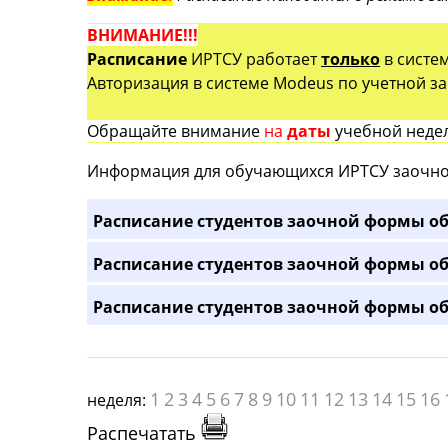
ВНИМАНИЕ!!!
Расписание
ИРТСУ работает
только
в систе
Авторизация в системе Modeus по учетной зап
Обращайте внимание
на
даты
учебной недел
Информация для обучающихся ИРТСУ заочно
Расписание студентов заочной формы об
Расписание студентов заочной формы об
Расписание студентов заочной формы об
1
2
3
4
5
6
7
8
9
10
11
12
13
14
15
16
неделя:
Распечатать