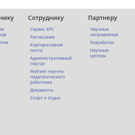
нику
Сотруднику
Партнеру
ия
Сервис БРС
Научные
ков
направления
Расписание
ятия
Разработки
Корпоративная
почта
Научные
центры
Административный
портал
Рейтинг научно-
педагогического
работника
Документы
Спорт и отдых