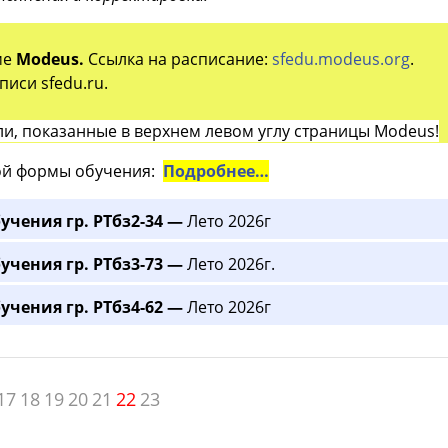
ме
Modeus.
Ссылка на расписание:
sfedu.modeus.org
.
иси sfedu.ru.
и, показанные в верхнем левом углу страницы Modeus!
й формы обучения:
Подробнее…
учения гр. РТбз2-34 —
Лето 2026г
учения гр. РТбз3-73 —
Лето 2026г.
учения гр. РТбз4-62 —
Лето 2026г
17
18
19
20
21
22
23