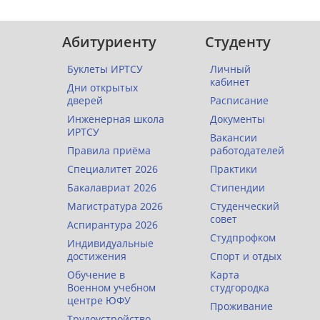
Абитуриенту
Студенту
Буклеты ИРТСУ
Личный
кабинет
Дни открытых
дверей
Расписание
Инженерная школа
Документы
ИРТСУ
Вакансии
Правила приёма
работодателей
Специалитет 2026
Практики
Бакалавриат 2026
Стипендии
Магистратура 2026
Студенческий
совет
Аспирантура 2026
Студпрофком
Индивидуальные
достижения
Спорт и отдых
Обучение в
Карта
Военном учебном
студгородка
центре ЮФУ
Проживание
Трудоустройство