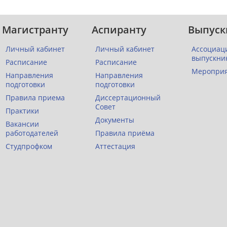
Магистранту
Аспиранту
Выпуск
Личный кабинет
Личный кабинет
Ассоциац
выпускни
Расписание
Расписание
Меропри
Направления
Направления
подготовки
подготовки
Правила приема
Диссертационный
Совет
Практики
Документы
Вакансии
работодателей
Правила приёма
Студпрофком
Аттестация