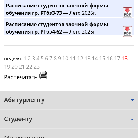
Расписание студентов заочной формы
обучения гр. РТбз3-73 —
Лето 2026г.
Расписание студентов заочной формы
обучения гр. РТбз4-62 —
Лето 2026г
1
2
3
4
5
6
7
8
9
10
11
12
13
14
15
16
17
18
неделя:
19
20
21
22
23
Распечатать
Абитуриенту
Студенту
Магистранту