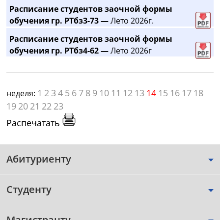
Расписание студентов заочной формы
обучения гр. РТбз3-73 —
Лето 2026г.
Расписание студентов заочной формы
обучения гр. РТбз4-62 —
Лето 2026г
1
2
3
4
5
6
7
8
9
10
11
12
13
14
15
16
17
18
неделя:
19
20
21
22
23
Распечатать
Абитуриенту
Студенту
Магистранту