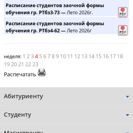
Расписание студентов заочной формы
обучения гр. РТбз3-73 —
Лето 2026г.
Расписание студентов заочной формы
обучения гр. РТбз4-62 —
Лето 2026г
1
2
3
4
5
6
7
8
9
10
11
12
13
14
15
16
17
18
неделя:
19
20
21
22
23
Распечатать
Абитуриенту
Студенту
Магистранту