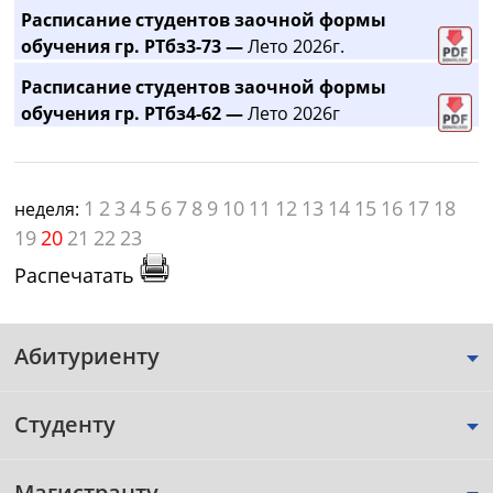
Расписание студентов заочной формы
обучения гр. РТбз3-73 —
Лето 2026г.
Расписание студентов заочной формы
обучения гр. РТбз4-62 —
Лето 2026г
1
2
3
4
5
6
7
8
9
10
11
12
13
14
15
16
17
18
неделя:
19
20
21
22
23
Распечатать
Абитуриенту
Студенту
Магистранту