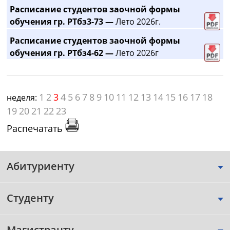
Расписание студентов заочной формы
обучения гр. РТбз3-73 —
Лето 2026г.
Расписание студентов заочной формы
обучения гр. РТбз4-62 —
Лето 2026г
1
2
3
4
5
6
7
8
9
10
11
12
13
14
15
16
17
18
неделя:
19
20
21
22
23
Распечатать
Абитуриенту
Студенту
Магистранту