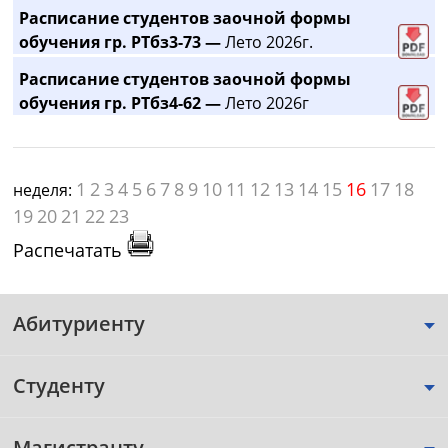
Расписание студентов заочной формы
обучения гр. РТбз3-73 —
Лето 2026г.
Расписание студентов заочной формы
обучения гр. РТбз4-62 —
Лето 2026г
1
2
3
4
5
6
7
8
9
10
11
12
13
14
15
16
17
18
неделя:
19
20
21
22
23
Распечатать
Абитуриенту
Студенту
Магистранту