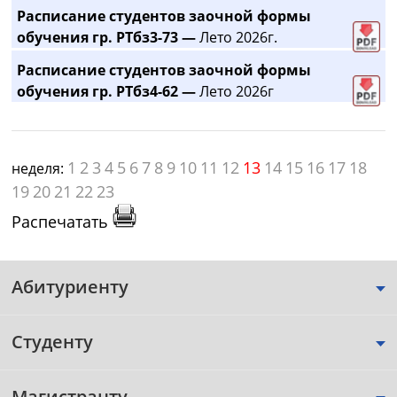
Расписание студентов заочной формы
обучения гр. РТбз3-73 —
Лето 2026г.
Расписание студентов заочной формы
обучения гр. РТбз4-62 —
Лето 2026г
1
2
3
4
5
6
7
8
9
10
11
12
13
14
15
16
17
18
неделя:
19
20
21
22
23
Распечатать
Абитуриенту
Студенту
Магистранту