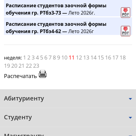
Расписание студентов заочной формы
обучения гр. РТбз3-73 —
Лето 2026г.
Расписание студентов заочной формы
обучения гр. РТбз4-62 —
Лето 2026г
1
2
3
4
5
6
7
8
9
10
11
12
13
14
15
16
17
18
неделя:
19
20
21
22
23
Распечатать
Абитуриенту
Студенту
Магистранту