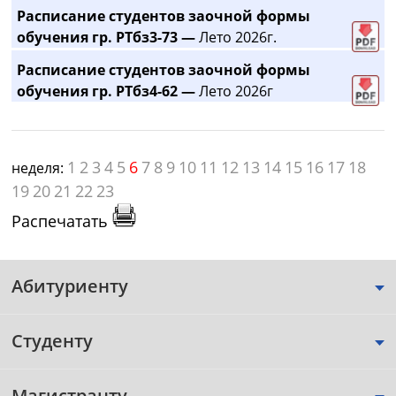
Расписание студентов заочной формы
обучения гр. РТбз3-73 —
Лето 2026г.
Расписание студентов заочной формы
обучения гр. РТбз4-62 —
Лето 2026г
1
2
3
4
5
6
7
8
9
10
11
12
13
14
15
16
17
18
неделя:
19
20
21
22
23
Распечатать
Абитуриенту
Студенту
Магистранту