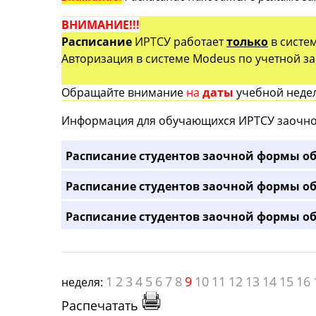
ВНИМАНИЕ!!!
Расписание
ИРТСУ работает
только
в систе
Авторизация в системе Modeus по учетной зап
Обращайте внимание
на
даты
учебной недел
Информация для обучающихся ИРТСУ заочно
Расписание студентов заочной формы об
Расписание студентов заочной формы об
Расписание студентов заочной формы об
1
2
3
4
5
6
7
8
9
10
11
12
13
14
15
16
неделя:
Распечатать