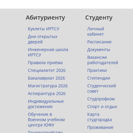
Абитуриенту
Студенту
Буклеты ИРТСУ
Личный
кабинет
Дни открытых
дверей
Расписание
Инженерная школа
Документы
ИРТСУ
Вакансии
Правила приёма
работодателей
Специалитет 2026
Практики
Бакалавриат 2026
Стипендии
Магистратура 2026
Студенческий
совет
Аспирантура 2026
Студпрофком
Индивидуальные
достижения
Спорт и отдых
Обучение в
Карта
Военном учебном
студгородка
центре ЮФУ
Проживание
Трудоустройство