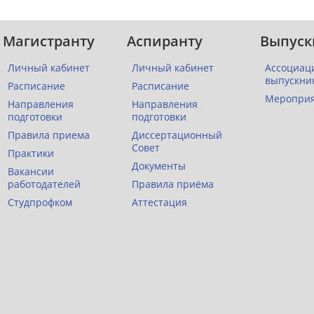
Магистранту
Аспиранту
Выпуск
Личный кабинет
Личный кабинет
Ассоциац
выпускни
Расписание
Расписание
Меропри
Направления
Направления
подготовки
подготовки
Правила приема
Диссертационный
Совет
Практики
Документы
Вакансии
работодателей
Правила приёма
Студпрофком
Аттестация