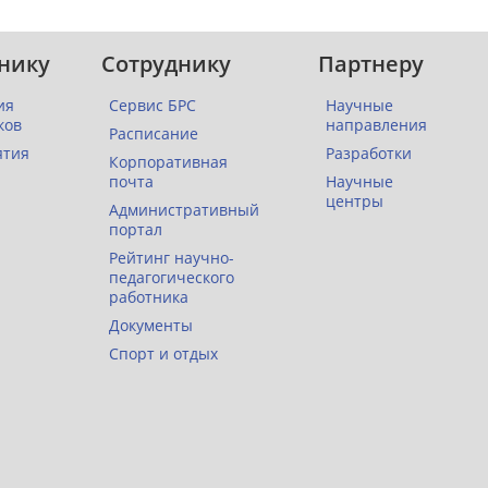
нику
Сотруднику
Партнеру
ия
Сервис БРС
Научные
ков
направления
Расписание
ятия
Разработки
Корпоративная
почта
Научные
центры
Административный
портал
Рейтинг научно-
педагогического
работника
Документы
Спорт и отдых