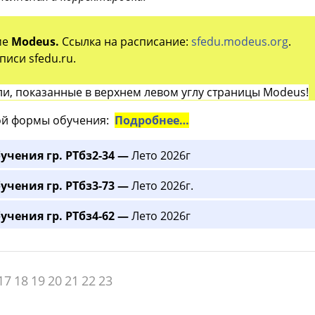
ме
Modeus.
Ссылка на расписание:
sfedu.modeus.org
.
иси sfedu.ru.
и, показанные в верхнем левом углу страницы Modeus!
й формы обучения:
Подробнее…
учения гр. РТбз2-34 —
Лето 2026г
учения гр. РТбз3-73 —
Лето 2026г.
учения гр. РТбз4-62 —
Лето 2026г
17
18
19
20
21
22
23