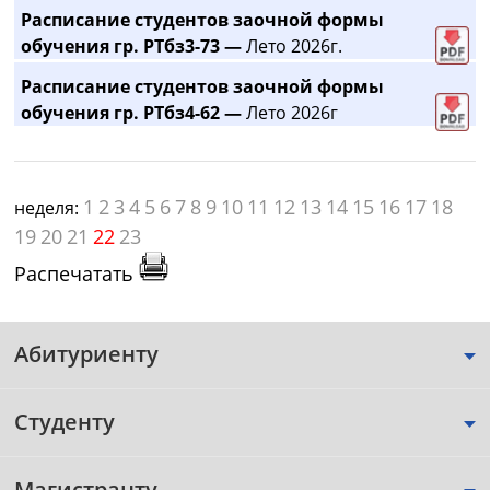
Расписание студентов заочной формы
обучения гр. РТбз3-73 —
Лето 2026г.
Расписание студентов заочной формы
обучения гр. РТбз4-62 —
Лето 2026г
1
2
3
4
5
6
7
8
9
10
11
12
13
14
15
16
17
18
неделя:
19
20
21
22
23
Распечатать
Абитуриенту
Студенту
Магистранту