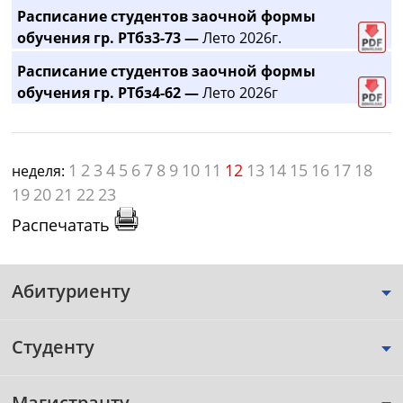
Расписание студентов заочной формы
обучения гр. РТбз3-73 —
Лето 2026г.
Расписание студентов заочной формы
обучения гр. РТбз4-62 —
Лето 2026г
1
2
3
4
5
6
7
8
9
10
11
12
13
14
15
16
17
18
неделя:
19
20
21
22
23
Распечатать
Абитуриенту
Студенту
Магистранту