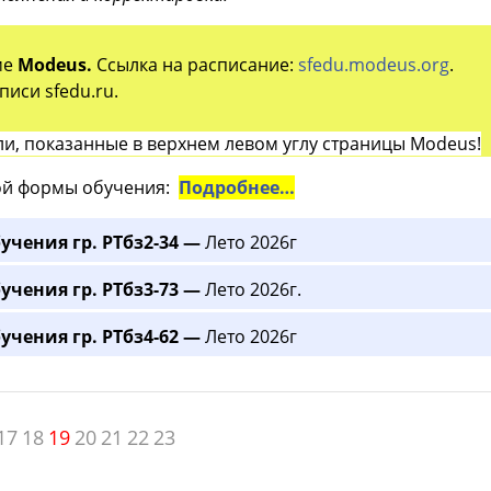
ме
Modeus.
Ссылка на расписание:
sfedu.modeus.org
.
иси sfedu.ru.
и, показанные в верхнем левом углу страницы Modeus!
й формы обучения:
Подробнее…
учения гр. РТбз2-34 —
Лето 2026г
учения гр. РТбз3-73 —
Лето 2026г.
учения гр. РТбз4-62 —
Лето 2026г
17
18
19
20
21
22
23