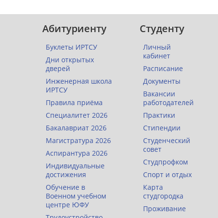
Абитуриенту
Студенту
Буклеты ИРТСУ
Личный
кабинет
Дни открытых
дверей
Расписание
Инженерная школа
Документы
ИРТСУ
Вакансии
Правила приёма
работодателей
Специалитет 2026
Практики
Бакалавриат 2026
Стипендии
Магистратура 2026
Студенческий
совет
Аспирантура 2026
Студпрофком
Индивидуальные
достижения
Спорт и отдых
Обучение в
Карта
Военном учебном
студгородка
центре ЮФУ
Проживание
Трудоустройство