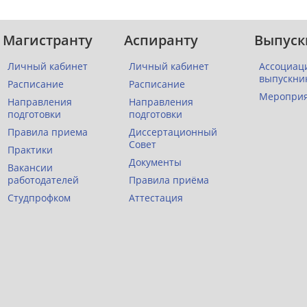
Магистранту
Аспиранту
Выпуск
Личный кабинет
Личный кабинет
Ассоциац
выпускни
Расписание
Расписание
Меропри
Направления
Направления
подготовки
подготовки
Правила приема
Диссертационный
Совет
Практики
Документы
Вакансии
работодателей
Правила приёма
Студпрофком
Аттестация