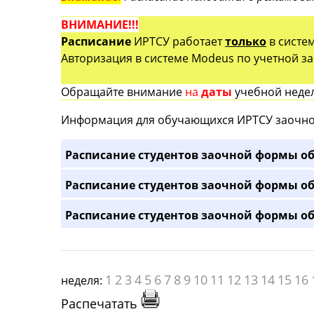
ВНИМАНИЕ!!!
Расписание
ИРТСУ работает
только
в систе
Авторизация в системе Modeus по учетной зап
Обращайте внимание
на
даты
учебной недел
Информация для обучающихся ИРТСУ заочно
Расписание студентов заочной формы об
Расписание студентов заочной формы об
Расписание студентов заочной формы об
1
2
3
4
5
6
7
8
9
10
11
12
13
14
15
16
неделя:
Распечатать