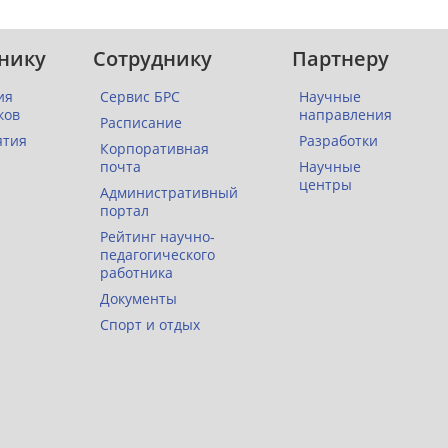
нику
Сотруднику
Партнеру
ия
Сервис БРС
Научные
ков
направления
Расписание
ятия
Разработки
Корпоративная
почта
Научные
центры
Административный
портал
Рейтинг научно-
педагогического
работника
Документы
Спорт и отдых