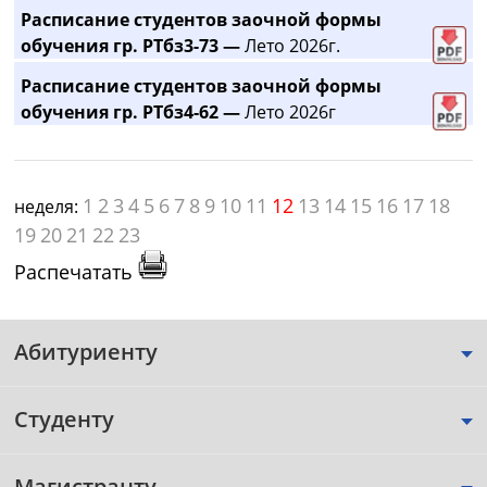
Расписание студентов заочной формы
обучения гр. РТбз3-73 —
Лето 2026г.
Расписание студентов заочной формы
обучения гр. РТбз4-62 —
Лето 2026г
1
2
3
4
5
6
7
8
9
10
11
12
13
14
15
16
17
18
неделя:
19
20
21
22
23
Распечатать
Абитуриенту
Студенту
Магистранту