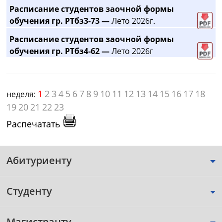
Расписание студентов заочной формы
обучения гр. РТбз3-73 —
Лето 2026г.
Расписание студентов заочной формы
обучения гр. РТбз4-62 —
Лето 2026г
1
2
3
4
5
6
7
8
9
10
11
12
13
14
15
16
17
18
неделя:
19
20
21
22
23
Распечатать
Абитуриенту
Студенту
Магистранту