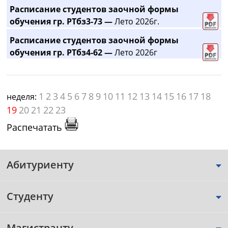
Расписание студентов заочной формы
обучения гр. РТбз3-73 —
Лето 2026г.
Расписание студентов заочной формы
обучения гр. РТбз4-62 —
Лето 2026г
1
2
3
4
5
6
7
8
9
10
11
12
13
14
15
16
17
18
неделя:
19
20
21
22
23
Распечатать
Абитуриенту
Студенту
Магистранту