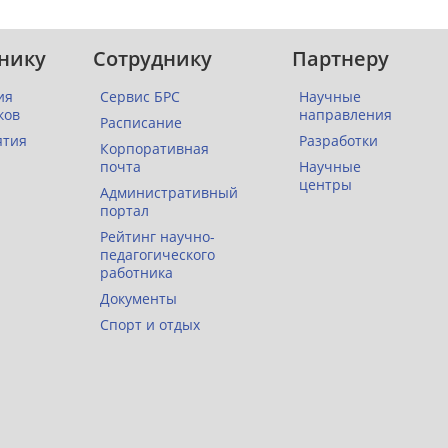
нику
Сотруднику
Партнеру
ия
Сервис БРС
Научные
ков
направления
Расписание
ятия
Разработки
Корпоративная
почта
Научные
центры
Административный
портал
Рейтинг научно-
педагогического
работника
Документы
Спорт и отдых