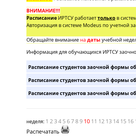
ВНИМАНИЕ!!!
Расписание
ИРТСУ работает
только
в систе
Авторизация в системе Modeus по учетной зап
Обращайте внимание
на
даты
учебной недел
Информация для обучающихся ИРТСУ заочно
Расписание студентов заочной формы об
Расписание студентов заочной формы об
Расписание студентов заочной формы об
1
2
3
4
5
6
7
8
9
10
11
12
13
14
15
16
неделя:
Распечатать