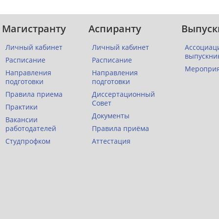
Магистранту
Аспиранту
Выпуск
Личный кабинет
Личный кабинет
Ассоциац
выпускни
Расписание
Расписание
Меропри
Направления
Направления
подготовки
подготовки
Правила приема
Диссертационный
Совет
Практики
Документы
Вакансии
работодателей
Правила приёма
Студпрофком
Аттестация