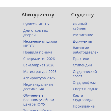
Абитуриенту
Студенту
Буклеты ИРТСУ
Личный
кабинет
Дни открытых
дверей
Расписание
Инженерная школа
Документы
ИРТСУ
Вакансии
Правила приёма
работодателей
Специалитет 2026
Практики
Бакалавриат 2026
Стипендии
Магистратура 2026
Студенческий
совет
Аспирантура 2026
Студпрофком
Индивидуальные
достижения
Спорт и отдых
Обучение в
Карта
Военном учебном
студгородка
центре ЮФУ
Проживание
Трудоустройство