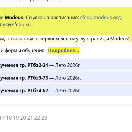
ме
Modeus.
Ссылка на расписание:
sfedu.modeus.org
.
иси sfedu.ru.
и, показанные в верхнем левом углу страницы Modeus!
й формы обучения:
Подробнее…
учения гр. РТбз2-34 —
Лето 2026г
учения гр. РТбз3-73 —
Лето 2026г.
учения гр. РТбз4-62 —
Лето 2026г
17
18
19
20
21
22
23