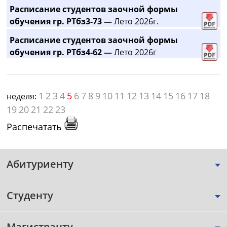
Расписание студентов заочной формы
обучения гр. РТбз3-73 —
Лето 2026г.
Расписание студентов заочной формы
обучения гр. РТбз4-62 —
Лето 2026г
1
2
3
4
5
6
7
8
9
10
11
12
13
14
15
16
17
18
неделя:
19
20
21
22
23
Распечатать
Абитуриенту
Студенту
Магистранту