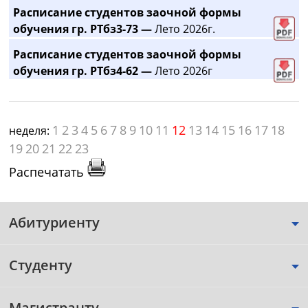
Расписание студентов заочной формы
обучения гр. РТбз3-73 —
Лето 2026г.
Расписание студентов заочной формы
обучения гр. РТбз4-62 —
Лето 2026г
1
2
3
4
5
6
7
8
9
10
11
12
13
14
15
16
17
18
неделя:
19
20
21
22
23
Распечатать
Абитуриенту
Студенту
Магистранту