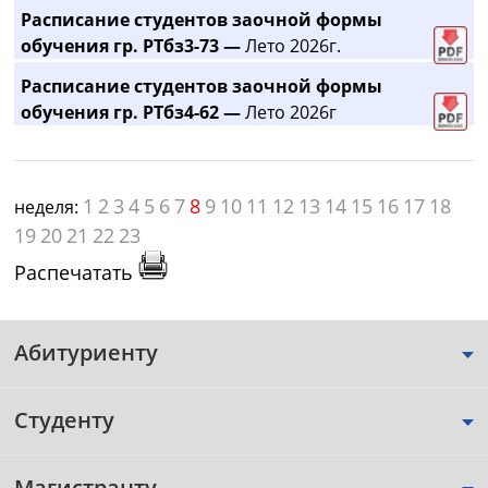
Расписание студентов заочной формы
обучения гр. РТбз3-73 —
Лето 2026г.
Расписание студентов заочной формы
обучения гр. РТбз4-62 —
Лето 2026г
1
2
3
4
5
6
7
8
9
10
11
12
13
14
15
16
17
18
неделя:
19
20
21
22
23
Распечатать
Абитуриенту
Студенту
Магистранту