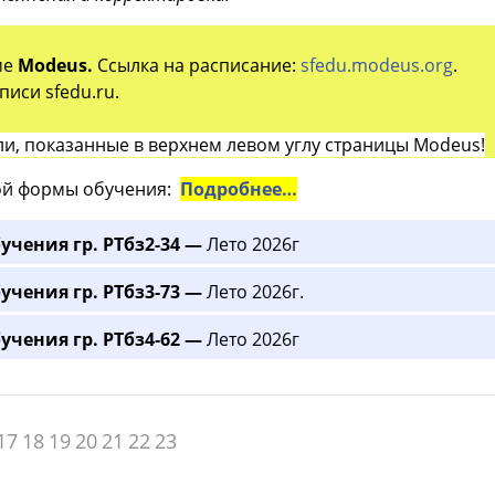
ме
Modeus.
Ссылка на расписание:
sfedu.modeus.org
.
иси sfedu.ru.
и, показанные в верхнем левом углу страницы Modeus!
й формы обучения:
Подробнее…
учения гр. РТбз2-34 —
Лето 2026г
учения гр. РТбз3-73 —
Лето 2026г.
учения гр. РТбз4-62 —
Лето 2026г
17
18
19
20
21
22
23