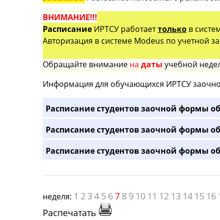
ВНИМАНИЕ!!!
Расписание
ИРТСУ работает
только
в систе
Авторизация в системе Modeus по учетной зап
Обращайте внимание
на
даты
учебной недел
Информация для обучающихся ИРТСУ заочно
Расписание студентов заочной формы об
Расписание студентов заочной формы об
Расписание студентов заочной формы об
1
2
3
4
5
6
7
8
9
10
11
12
13
14
15
16
неделя:
Распечатать