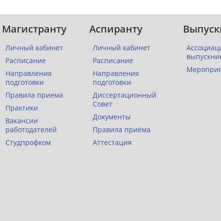
Магистранту
Аспиранту
Выпуск
Личный кабинет
Личный кабинет
Ассоциац
выпускни
Расписание
Расписание
Меропри
Направления
Направления
подготовки
подготовки
Правила приема
Диссертационный
Совет
Практики
Документы
Вакансии
работодателей
Правила приёма
Студпрофком
Аттестация