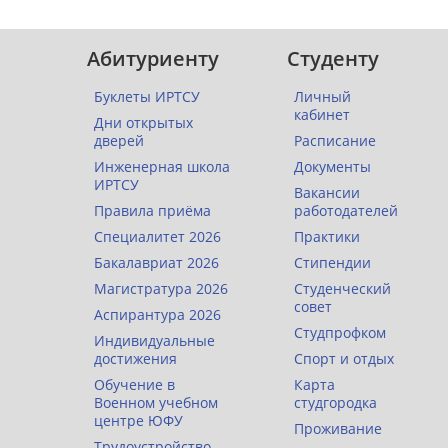
Абитуриенту
Студенту
Буклеты ИРТСУ
Личный
кабинет
Дни открытых
дверей
Расписание
Инженерная школа
Документы
ИРТСУ
Вакансии
Правила приёма
работодателей
Специалитет 2026
Практики
Бакалавриат 2026
Стипендии
Магистратура 2026
Студенческий
совет
Аспирантура 2026
Студпрофком
Индивидуальные
достижения
Спорт и отдых
Обучение в
Карта
Военном учебном
студгородка
центре ЮФУ
Проживание
Трудоустройство