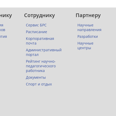
нику
Сотруднику
Партнеру
ия
Сервис БРС
Научные
ков
направления
Расписание
ятия
Разработки
Корпоративная
почта
Научные
центры
Административный
портал
Рейтинг научно-
педагогического
работника
Документы
Спорт и отдых