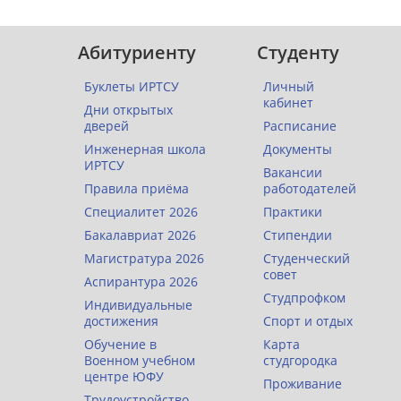
Абитуриенту
Студенту
Буклеты ИРТСУ
Личный
кабинет
Дни открытых
дверей
Расписание
Инженерная школа
Документы
ИРТСУ
Вакансии
Правила приёма
работодателей
Специалитет 2026
Практики
Бакалавриат 2026
Стипендии
Магистратура 2026
Студенческий
совет
Аспирантура 2026
Студпрофком
Индивидуальные
достижения
Спорт и отдых
Обучение в
Карта
Военном учебном
студгородка
центре ЮФУ
Проживание
Трудоустройство