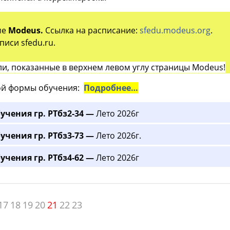
ме
Modeus.
Ссылка на расписание:
sfedu.modeus.org
.
иси sfedu.ru.
и, показанные в верхнем левом углу страницы Modeus!
й формы обучения:
Подробнее…
учения гр. РТбз2-34 —
Лето 2026г
учения гр. РТбз3-73 —
Лето 2026г.
учения гр. РТбз4-62 —
Лето 2026г
17
18
19
20
21
22
23