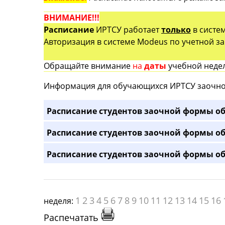
ВНИМАНИЕ!!!
Расписание
ИРТСУ работает
только
в систе
Авторизация в системе Modeus по учетной зап
Обращайте внимание
на
даты
учебной недел
Информация для обучающихся ИРТСУ заочно
Расписание студентов заочной формы об
Расписание студентов заочной формы об
Расписание студентов заочной формы об
1
2
3
4
5
6
7
8
9
10
11
12
13
14
15
16
неделя:
Распечатать