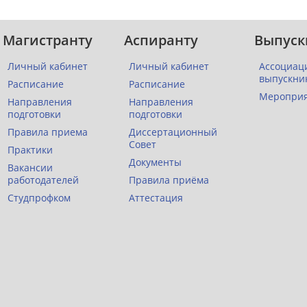
Магистранту
Аспиранту
Выпуск
Личный кабинет
Личный кабинет
Ассоциац
выпускни
Расписание
Расписание
Меропри
Направления
Направления
подготовки
подготовки
Правила приема
Диссертационный
Совет
Практики
Документы
Вакансии
работодателей
Правила приёма
Студпрофком
Аттестация