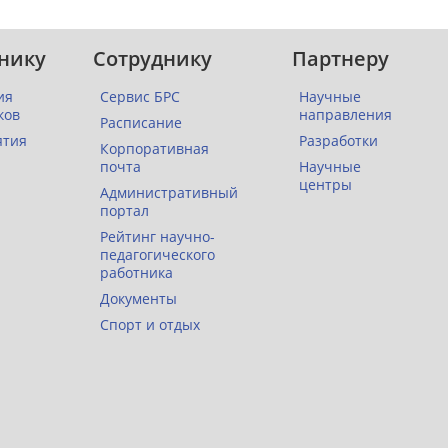
нику
Сотруднику
Партнеру
ия
Сервис БРС
Научные
ков
направления
Расписание
ятия
Разработки
Корпоративная
почта
Научные
центры
Административный
портал
Рейтинг научно-
педагогического
работника
Документы
Спорт и отдых