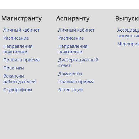
Магистранту
Аспиранту
Выпуск
Личный кабинет
Личный кабинет
Ассоциац
выпускни
Расписание
Расписание
Меропри
Направления
Направления
подготовки
подготовки
Правила приема
Диссертационный
Совет
Практики
Документы
Вакансии
работодателей
Правила приёма
Студпрофком
Аттестация