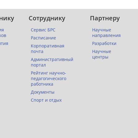
нику
Сотруднику
Партнеру
ия
Сервис БРС
Научные
ков
направления
Расписание
ятия
Разработки
Корпоративная
почта
Научные
центры
Административный
портал
Рейтинг научно-
педагогического
работника
Документы
Спорт и отдых