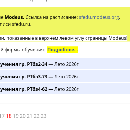
ме
Modeus.
Ссылка на расписание:
sfedu.modeus.org
.
иси sfedu.ru.
и, показанные в верхнем левом углу страницы Modeus!
й формы обучения:
Подробнее…
учения гр. РТбз2-34 —
Лето 2026г
учения гр. РТбз3-73 —
Лето 2026г.
учения гр. РТбз4-62 —
Лето 2026г
17
18
19
20
21
22
23