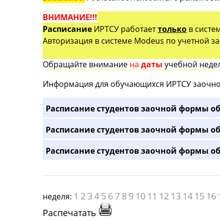
ВНИМАНИЕ!!!
Расписание
ИРТСУ работает
только
в систе
Авторизация в системе Modeus по учетной зап
Обращайте внимание
на
даты
учебной недел
Информация для обучающихся ИРТСУ заочно
Расписание студентов заочной формы об
Расписание студентов заочной формы об
Расписание студентов заочной формы об
1
2
3
4
5
6
7
8
9
10
11
12
13
14
15
16
неделя:
Распечатать