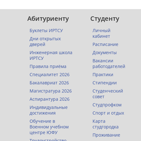
Абитуриенту
Студенту
Буклеты ИРТСУ
Личный
кабинет
Дни открытых
дверей
Расписание
Инженерная школа
Документы
ИРТСУ
Вакансии
Правила приёма
работодателей
Специалитет 2026
Практики
Бакалавриат 2026
Стипендии
Магистратура 2026
Студенческий
совет
Аспирантура 2026
Студпрофком
Индивидуальные
достижения
Спорт и отдых
Обучение в
Карта
Военном учебном
студгородка
центре ЮФУ
Проживание
Трудоустройство