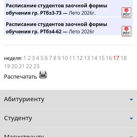
Расписание студентов заочной формы
обучения гр. РТбз3-73 —
Лето 2026г.
Расписание студентов заочной формы
обучения гр. РТбз4-62 —
Лето 2026г
1
2
3
4
5
6
7
8
9
10
11
12
13
14
15
16
17
18
неделя:
19
20
21
22
23
Распечатать
Абитуриенту
Студенту
Магистранту