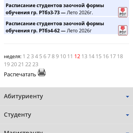
Расписание студентов заочной формы
обучения гр. РТбз3-73 —
Лето 2026г.
Расписание студентов заочной формы
обучения гр. РТбз4-62 —
Лето 2026г
1
2
3
4
5
6
7
8
9
10
11
12
13
14
15
16
17
18
неделя:
19
20
21
22
23
Распечатать
Абитуриенту
Студенту
Магистранту